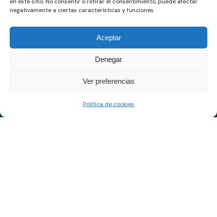
en este sitio. No consentir o retirar el consentimiento, puede afectar
Nuestro canal de denuncias:
negativamente a ciertas características y funciones.
lineaetica@compliance.ec
Aceptar
Datos de Contacto
Denegar
info@compliance.ec
Ver preferencias
+593 95 863 4985
Política de cookies
Jorge Drom S1-76 y José
Arízaga. Edificio Amazonas
Plaza
Suscríbete a nuestro newsletter